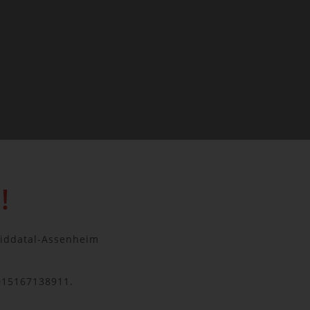
!
 Niddatal-Assenheim
015167138911.