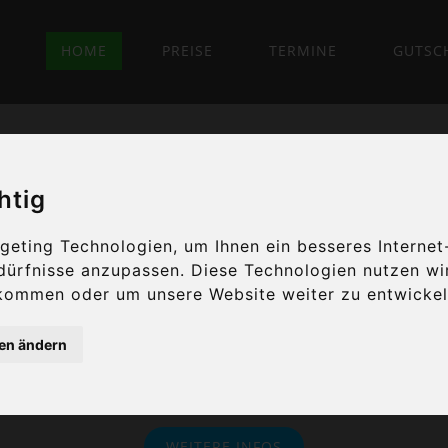
HOME
PREISE
TERMINE
GUTSC
htig
eting Technologien, um Ihnen ein besseres Internet
edürfnisse anzupassen. Diese Technologien nutzen w
nelle
Thai
Massa
kommen oder um unsere Website weiter zu entwickel
gen ändern
spannen Sie mit unseren Mass
WEITERE INFOS