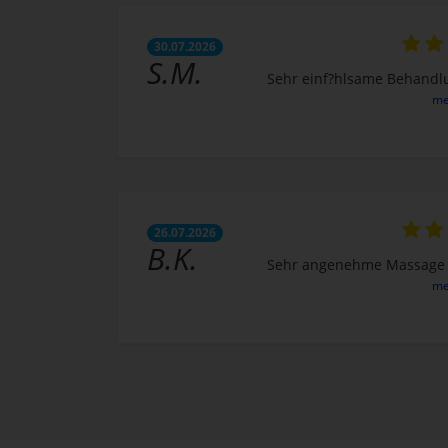
30.07.2026
S.M.
Sehr einf?hlsame Behandlu
me
26.07.2026
B.K.
Sehr angenehme Massage 
me