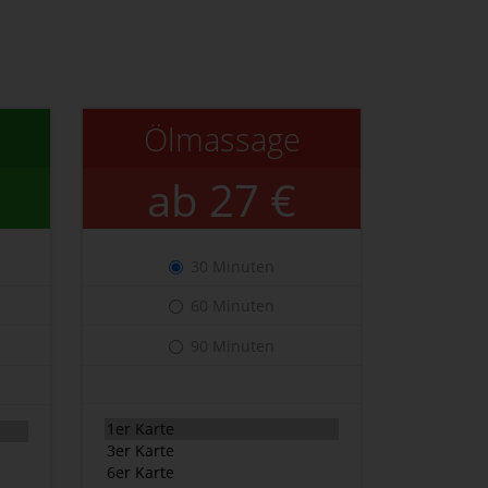
Ölmassage
ab 27 €
30 Minuten
60 Minuten
90 Minuten