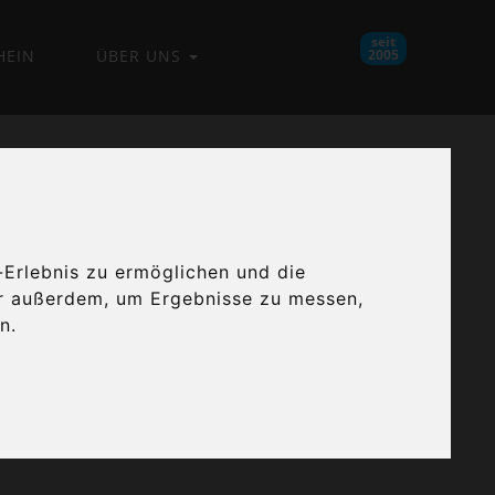
seit
HEIN
ÜBER UNS
2005
-Erlebnis zu ermöglichen und die
ir außerdem, um Ergebnisse zu messen,
ge
Luzius
n.
agen