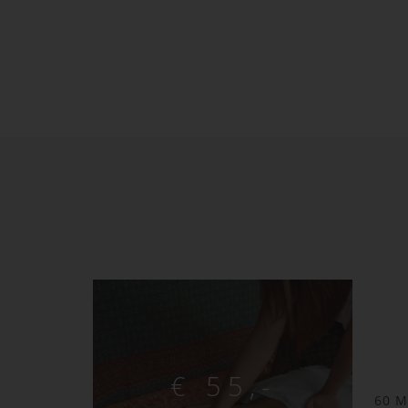
€ 55,-
60 M