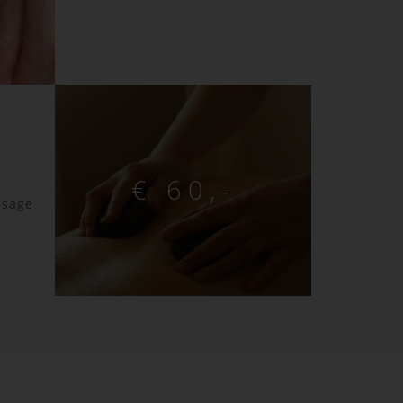
€ 60,-
ssage