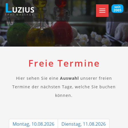
L
seit
UZIUS
2005
Toggle
THAI MASSAGE
navigation
Freie Termine
Hier sehen Sie eine
Auswahl
unserer freien
Termine der nächsten Tage, welche Sie buchen
können.
Montag, 10.08.2026
Dienstag, 11.08.2026